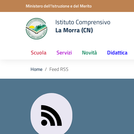
Vai ai contenuti
Vai al menu di navigazione
Vai al footer
Ministero dell'Istruzione e del Merito
Istituto Comprensivo
La Morra (CN)
Scuola
Servizi
Novità
Didattica
Home
Feed RSS