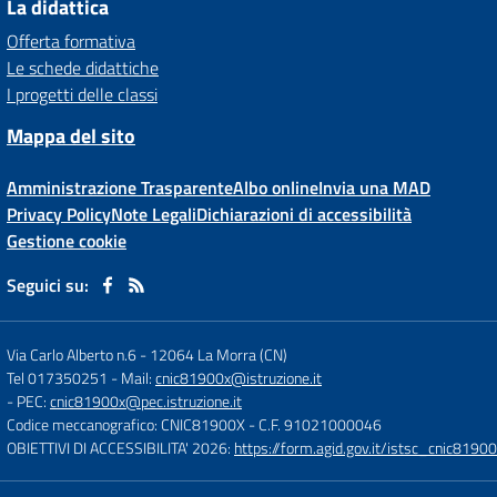
La didattica
Offerta formativa
Le schede didattiche
I progetti delle classi
Mappa del sito
Amministrazione Trasparente
Albo online
Invia una MAD
Privacy Policy
Note Legali
Dichiarazioni di accessibilità
Gestione cookie
Seguici su:
Via Carlo Alberto n.6
-
12064 La Morra (CN)
Tel 017350251
- Mail:
cnic81900x@istruzione.it
- PEC:
cnic81900x@pec.istruzione.it
Codice meccanografico: CNIC81900X
- C.F. 91021000046
OBIETTIVI DI ACCESSIBILITA' 2026:
https://form.agid.gov.it/istsc_cnic81900