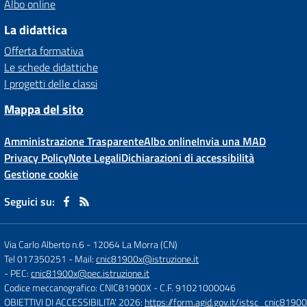
Albo online
La didattica
Offerta formativa
Le schede didattiche
I progetti delle classi
Mappa del sito
Amministrazione Trasparente
Albo online
Invia una MAD
Privacy Policy
Note Legali
Dichiarazioni di accessibilità
Gestione cookie
Seguici su:
Via Carlo Alberto n.6
-
12064 La Morra (CN)
Tel 017350251
- Mail:
cnic81900x@istruzione.it
- PEC:
cnic81900x@pec.istruzione.it
Codice meccanografico: CNIC81900X
- C.F. 91021000046
OBIETTIVI DI ACCESSIBILITA' 2026:
https://form.agid.gov.it/istsc_cnic81900