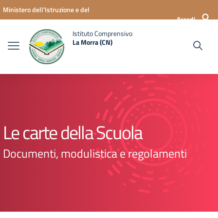
Vai ai contenuti
Vai al menu di navigazione
Vai al footer
Ministero dell'Istruzione e del
Accedi
Merito
Istituto Comprensivo
La Morra (CN)
Le carte della Scuola
Documenti, modulistica e regolamenti