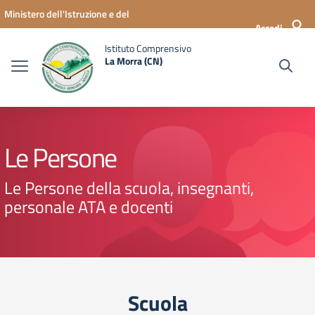
Vai ai contenuti
Vai al menu di navigazione
Vai al footer
Ministero dell'Istruzione e del
Accedi
Merito
Istituto Comprensivo
La Morra (CN)
Le Persone
Le Persone della scuola, insegnanti,
personale ATA e docenti
Scuola