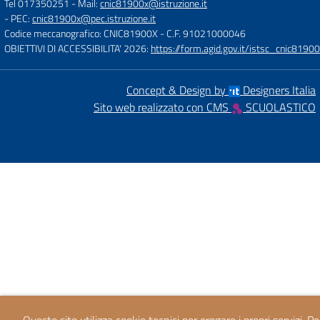
Tel 017350251
- Mail:
cnic81900x@istruzione.it
- PEC:
cnic81900x@pec.istruzione.it
Codice meccanografico: CNIC81900X
- C.F. 91021000046
OBIETTIVI DI ACCESSIBILITA' 2026:
https://form.agid.gov.it/istsc_cnic81900
Concept & Design by
Designers Italia
Sito web realizzato con CMS
SCUOLASTICO