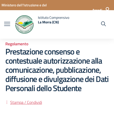
Vai ai contenuti
Vai al menu di navigazione
Vai al footer
Ministero dell'Istruzione e del
Accedi
Merito
Istituto Comprensivo
La Morra (CN)
Regolamento
Prestazione consenso e
contestuale autorizzazione alla
comunicazione, pubblicazione,
diffusione e divulgazione dei Dati
Personali dello Studente
Stampa / Condividi