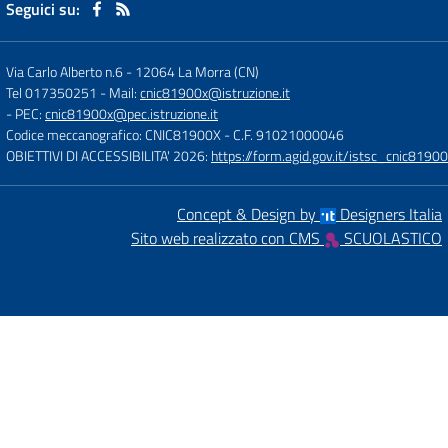
Seguici su:
Via Carlo Alberto n.6
-
12064 La Morra (CN)
Tel 017350251
- Mail:
cnic81900x@istruzione.it
- PEC:
cnic81900x@pec.istruzione.it
Codice meccanografico: CNIC81900X
- C.F. 91021000046
OBIETTIVI DI ACCESSIBILITA' 2026:
https://form.agid.gov.it/istsc_cnic81900
Concept & Design by
Designers Italia
Sito web realizzato con CMS
SCUOLASTICO