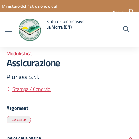
Vai ai contenuti
Vai al menu di navigazione
Vai al footer
Ministero dell'Istruzione e del
Accedi
Merito
Istituto Comprensivo
La Morra (CN)
Modulistica
Assicurazione
Pluriass S.r.l.
Stampa / Condividi
Argomenti
Le carte
Indice della pagina