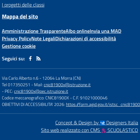
I progetti delle classi
Mappa del sito
Amministrazione Trasparente
Albo online
Invia una MAD
Privacy Policy
Note Legali
Dichiarazioni di accessibilità
Gestione cookie
Seguici su:
Via Carlo Alberto n.6
-
12064 La Morra (CN)
Tel 017350251
- Mail:
cnic81900x@istruzione.it
- PEC:
cnic81900x@pec.istruzione.it
Codice meccanografico: CNIC81900X
- C.F. 91021000046
OBIETTIVI DI ACCESSIBILITA' 2026:
https://form.agid.gov.it/istsc_cnic81900
Concept & Design by
Designers Italia
Sito web realizzato con CMS
SCUOLASTICO