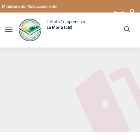
Vai ai contenuti
Vai al menu di navigazione
Vai al footer
Ministero dell'Istruzione e del
Accedi
Merito
Istituto Comprensivo
La Morra (CN)