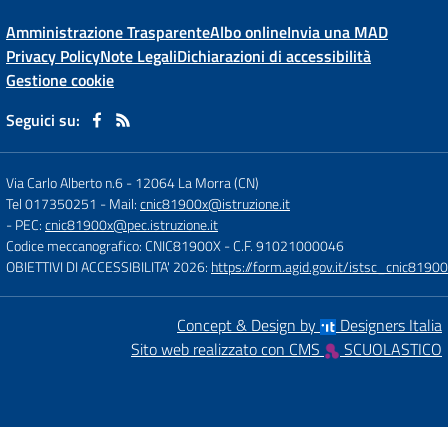
Amministrazione Trasparente
Albo online
Invia una MAD
Privacy Policy
Note Legali
Dichiarazioni di accessibilità
Gestione cookie
Seguici su:
Via Carlo Alberto n.6
-
12064 La Morra (CN)
Tel 017350251
- Mail:
cnic81900x@istruzione.it
- PEC:
cnic81900x@pec.istruzione.it
Codice meccanografico: CNIC81900X
- C.F. 91021000046
OBIETTIVI DI ACCESSIBILITA' 2026:
https://form.agid.gov.it/istsc_cnic81900
Concept & Design by
Designers Italia
Sito web realizzato con CMS
SCUOLASTICO