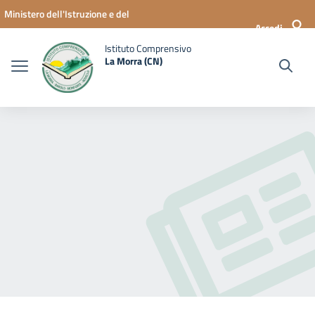
Vai ai contenuti
Vai al menu di navigazione
Vai al footer
Ministero dell'Istruzione e del
Accedi
Merito
Istituto Comprensivo
La Morra (CN)