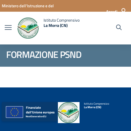
Vai ai contenuti
Vai al menu di navigazione
Vai al footer
Ministero dell'Istruzione e del
Accedi
Merito
Istituto Comprensivo
La Morra (CN)
FORMAZIONE PSND
Istituto Comprensivo
La Morra (CN)