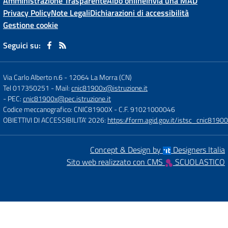
Amministrazione Trasparente
Albo online
Invia una MAD
Privacy Policy
Note Legali
Dichiarazioni di accessibilità
Gestione cookie
Seguici su:
Via Carlo Alberto n.6
-
12064 La Morra (CN)
Tel 017350251
- Mail:
cnic81900x@istruzione.it
- PEC:
cnic81900x@pec.istruzione.it
Codice meccanografico: CNIC81900X
- C.F. 91021000046
OBIETTIVI DI ACCESSIBILITA' 2026:
https://form.agid.gov.it/istsc_cnic81900
Concept & Design by
Designers Italia
Sito web realizzato con CMS
SCUOLASTICO