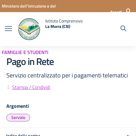
Vai ai contenuti
Vai al menu di navigazione
Vai al footer
Ministero dell'Istruzione e del
Accedi
Merito
Istituto Comprensivo
La Morra (CN)
FAMIGLIE E STUDENTI
Pago in Rete
Servizio centralizzato per i pagamenti telematici
Stampa / Condividi
Argomenti
Servizio
Indice della pagina