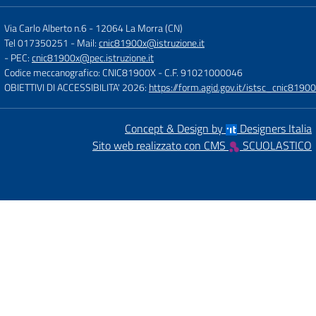
Via Carlo Alberto n.6
-
12064 La Morra (CN)
Tel 017350251
- Mail:
cnic81900x@istruzione.it
- PEC:
cnic81900x@pec.istruzione.it
Codice meccanografico: CNIC81900X
- C.F. 91021000046
OBIETTIVI DI ACCESSIBILITA' 2026:
https://form.agid.gov.it/istsc_cnic81900
Concept & Design by
Designers Italia
Sito web realizzato con CMS
SCUOLASTICO