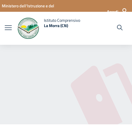
Vai ai contenuti
Vai al menu di navigazione
Vai al footer
Ministero dell'Istruzione e del
Accedi
Merito
Istituto Comprensivo
La Morra (CN)