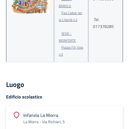
BAROLO
P.za Caduti per
Tel.
la Libertà n.2
017378285
SEDE :
MONFORTE
Piazza F.lli Vola
n.3
Luogo
Edificio scolastico
Infanzia La Morra
La Morra - Via Richieri, 5