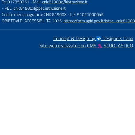
Tel 017350251
- Mail:
cnic81900x@istruzione.it
- PEC:
cnic81900x@pec.istruzione.it
Codice meccanografico: CNIC81900X
- C.F. 91021000046
OBIETTIVI DI ACCESSIBILITA' 2026:
https://form.agid.gov.it/istsc_cnic81900
Concept & Design by
Designers Italia
Sito web realizzato con CMS
SCUOLASTICO