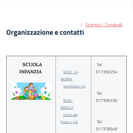
Stampa / Condividi
Organizzazione e contatti
SCUOLA
Tel.
INFANZIA
017350254
SEDE: LA
MORRA
Via Richieri n.5
Tel.
017356330
SEDE:
BAROLO
Vicolo del
Tel.
Pozzo n.1/A
017378549