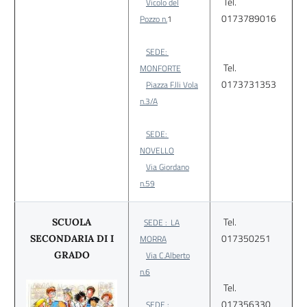
Tel.
Vicolo del
0173789016
Pozzo n.
1
SEDE:
Tel.
MONFORTE
0173731353
Piazza F.lli Vola
n.3/A
SEDE:
NOVELLO
Via Giordano
n.59
Tel.
SCUOLA
SEDE : LA
017350251
SECONDARIA DI I
MORRA
GRADO
Via C.Alberto
n.6
Tel.
017356330
SEDE :