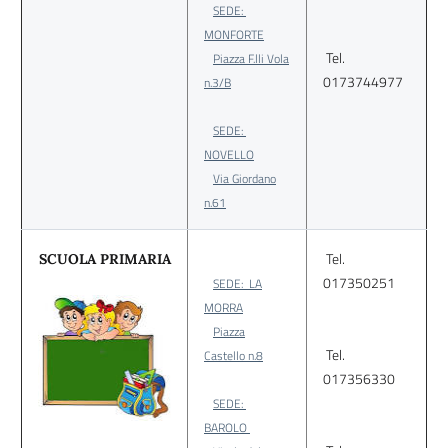
SEDE:
MONFORTE
Tel.
Piazza F.lli Vola
0173744977
n.3/B
SEDE:
NOVELLO
Via Giordano
n.61
Tel.
SCUOLA PRIMARIA
017350251
SEDE: LA
MORRA
Piazza
Tel.
Castello n.8
017356330
SEDE:
BAROLO